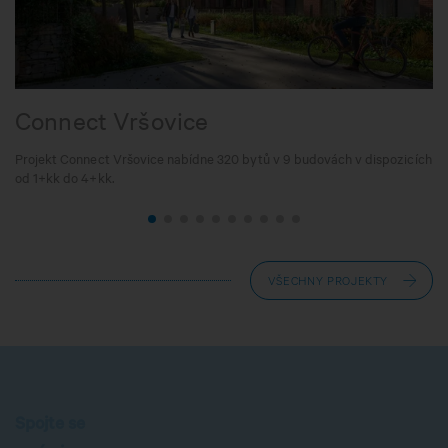
Connect Vršovice
Projekt Connect Vršovice nabídne 320 bytů v 9 budovách v dispozicích
od 1+kk do 4+kk.
VŠECHNY PROJEKTY
Spojte se