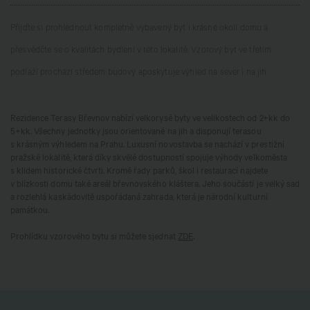
Přijďte si prohlédnout kompletně vybavený byt i krásné okolí domu a
přesvědčte se o kvalitách bydlení v této lokalitě. Vzorový byt ve třetím
podlaží prochází středem budovy a
poskytuje výhled na sever i na jih.
Rezidence Terasy Břevnov nabízí velkorysé byty ve velikostech od 2+kk do
5+kk. Všechny jednotky jsou orientované na jih a disponují terasou
s krásným výhledem na Prahu. Luxusní novostavba se nachází v prestižní
pražské lokalitě, která díky skvělé dostupnosti spojuje výhody velkoměsta
s klidem historické čtvrti. Kromě řady parků, škol i restaurací najdete
v blízkosti domu také areál břevnovského kláštera. Jeho součástí je velký sad
a rozlehlá
kaskádovitě uspořádaná
zahrada, která je národní kulturní
památkou.
Prohlídku vzorového bytu si můžete sjednat
ZDE
.