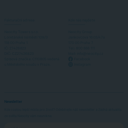
Fakturační adresa
Kde nás najdete
Neocity Towers s.r.o.
Neocity Group
Loretánské náměstí 109/3
Jankovcova 1603/47a
118 00 Praha 1
170 00 Praha 7
IČ: 27426823
Tel.:
800 888 111
DIČ: CZ27426823
Mail:
info@neocity.cz
Spisová značka: C110805 vedená
Facebook
u Městského soudu v Praze.
Instagram
Newsletter
Kde rostou lepší místa pro život? Odebírejte náš newsletter a žádná aktualita
ze světa Neocity vám neunikne.