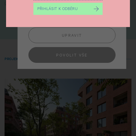
Číst více
PŘIHLÁSIT K ODBĚRU
ODMÍTNOUT
NAČÍST DALŠÍ
UPRAVIT
POVOLIT VŠE
PROJEKTY