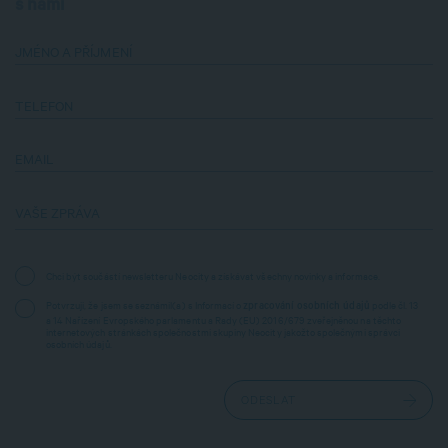
s námi
JMÉNO A PŘÍJMENÍ
TELEFON
EMAIL
VAŠE ZPRÁVA
Chci být součástí newsletteru Neocity a získávat všechny novinky a informace.
Potvrzuji, že jsem se seznámil(a) s Informací o
podle čl. 13
zpracování osobních údajů
a 14 Nařízení Evropského parlamentu a Rady (EU) 2016/679 zveřejněnou na těchto
internetových stránkách společnostmi skupiny Neocity jakožto společnými správci
osobních údajů.