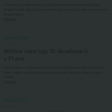
V Proseku, kousek od metra, už stojí hrubá stavba našeho projektu
Simply Prosek. Bytový dům je téměř vyprodaný, na svého majitele čeká
už jen 9 bytů.
Číst více
20. května, 2026
Míříme mezi top 10 developerů
v Praze
Pokračujeme v růstu a na pražský trh přinášíme více než 540 nových
bytů v našich projektech Connect Vršovice, Veni Vidi Vinoř a Simply
Prosek.
Číst více
10. února, 2026