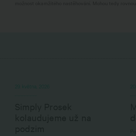
možnost okamžitého nastěhování. Mohou tedy rovnou z
29. května, 2026
20
Simply Prosek
M
kolaudujeme už na
d
podzim
Po