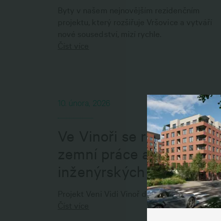
Byty v našem nejnovějším rezidenčním
projektu, který rozšiřuje Vršovice a vytváří
nové sousedství, mizí rychle.
Číst více
10. února, 2026
S
Ve Vinoři se rozjíždějí
zemní práce a instalace
inženýrských sítí
Projekt Veni Vidi Vinoř dostává nové obrysy
K zaji
Číst více
persona