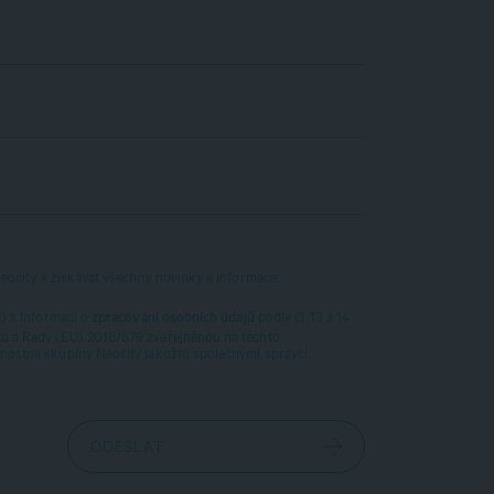
eocity a získávat všechny novinky a informace.
a) s Informací o
podle čl. 13 a 14
zpracování osobních údajů
u a Rady (EU) 2016/679 zveřejněnou na těchto
nostmi skupiny Neocity jakožto společnými správci