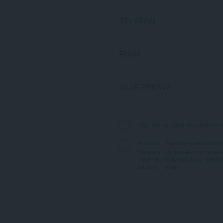
TELEFON
EMAIL
VAŠE ZPRÁVA
Chci být součástí newsletteru N
Potvrzuji, že jsem se seznámil(
Nařízení Evropského parlament
internetových stránkách společ
osobních údajů.