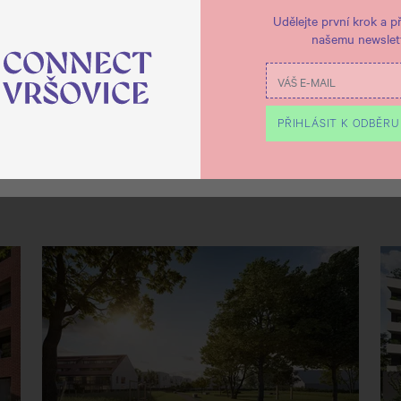
Udělejte první krok a př
našemu newslett
PŘIHLÁSIT K ODBĚRU
ODMÍTNOUT
UPRAVIT
POVOLIT V