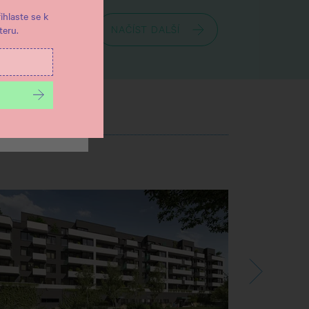
ihlaste se k
eru.
NAČÍST DALŠÍ
ŠE