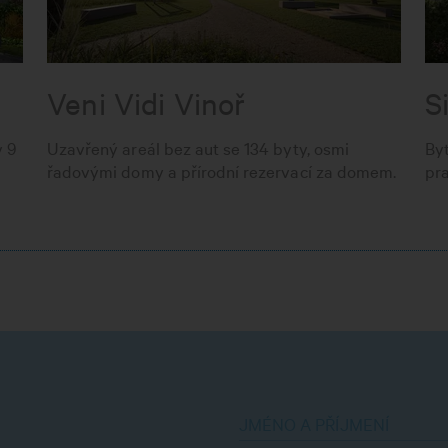
Veni Vidi Vinoř
S
v 9
Uzavřený areál bez aut se 134 byty, osmi
By
řadovými domy a přírodní rezervací za domem.
pra
JMÉNO A PŘÍJMENÍ