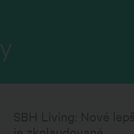
y
SBH Living: Nové lepš
je zkolaudované