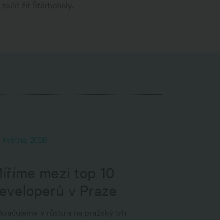
ačít žít Štěrboholy.
. května, 2026
íříme mezi top 10
eveloperů v Praze
kračujeme v růstu a na pražský trh