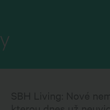
y
SBH Living: Nové nem
kterou dnes už neuvid