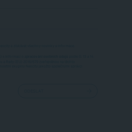
eocity a získávat všechny novinky a informace.
a) s Informací o
podle čl. 13 a 14
zpracování osobních údajů
u a Rady (EU) 2016/679 zveřejněnou na těchto
nostmi skupiny Neocity jakožto společnými správci