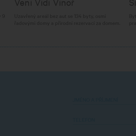
Veni Vidi Vinoř
S
v 9
Uzavřený areál bez aut se 134 byty, osmi
By
řadovými domy a přírodní rezervací za domem.
pra
JMÉNO A PŘÍJMENÍ
TELEFON