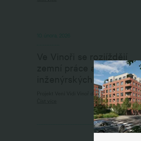
10. února, 2026
Ve Vinoři se rozjíždějí
zemní práce a instalace
inženýrských sítí
S
Projekt Veni Vidi Vinoř dostává nové obrysy
Číst více
K zaji
persona