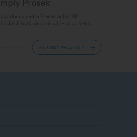
imply Prosek
SBH Li
tový dům u metra Prosek nabízí 88
69 bytů v r
ktických bytů dispozic od 1+kk po 4+kk.
v srdci star
VŠECHNY PROJEKTY