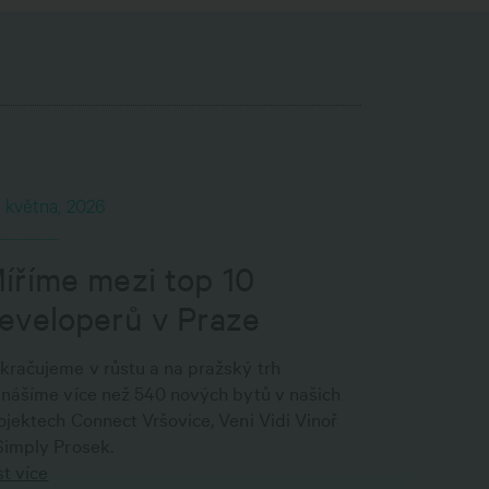
. května, 2026
íříme mezi top 10
eveloperů v Praze
kračujeme v růstu a na pražský trh
inášíme více než 540 nových bytů v našich
ojektech Connect Vršovice, Veni Vidi Vinoř
Simply Prosek.
st více