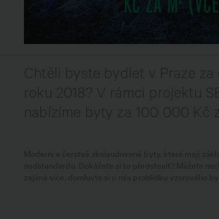
Chtěli byste bydlet v Praze za 
roku 2018? V rámci projektu S
nabízíme byty za 100 000 Kč 
Moderní a čerstvě zkolaudované byty, které mají zákla
nadstandardu. Dokážete si to představit? Můžete nec
zajímá více, domluvte si u nás prohlídku vzorového by