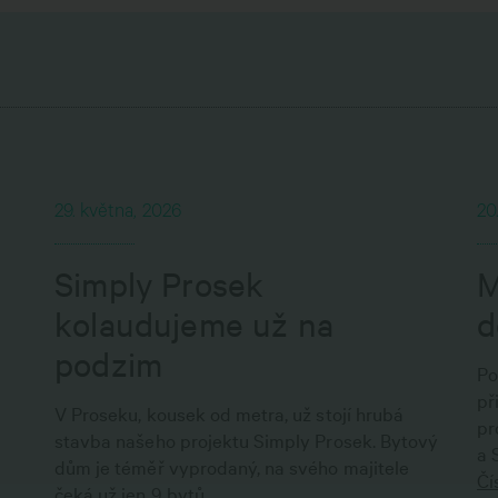
29. května, 2026
20
Simply Prosek
M
kolaudujeme už na
d
podzim
Po
př
V Proseku, kousek od metra, už stojí hrubá
pr
stavba našeho projektu Simply Prosek. Bytový
a 
dům je téměř vyprodaný, na svého majitele
Čí
čeká už jen 9 bytů.