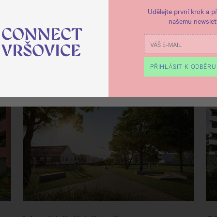
Udělejte první krok a př
našemu newslett
PŘIHLÁSIT K ODBĚRU
ODMÍTNOUT
UPRAVIT
POVOLIT V