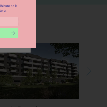
ihlaste se k
eru.
ŠE