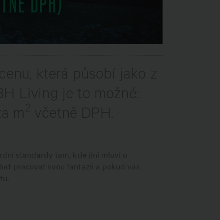
cenu, která působí jako z
BH Living je to možné:
2
za m
včetně DPH.
dní standardy tam, kde jiní mluví o
hat pracovat svou fantazii a pokud vás
tu.