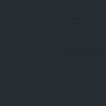
EMAIL
VAŠE ZPRÁVA
Chci být součástí newsletteru N
Potvrzuji, že jsem se seznámil(
Nařízení Evropského parlament
internetových stránkách společ
osobních údajů.