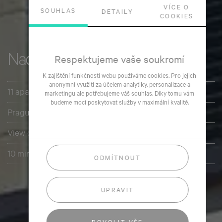
VÍCE O
SOUHLAS
DETAILY
COOKIES
Respektujeme vaše soukromí
Nad Ostrovem
K zajištění funkčnosti webu používáme cookies. Pro jejich
anonymní využití za účelem analytiky, personalizace a
11 apartment units
marketingu ale potřebujeme váš souhlas. Díky tomu vám
budeme moci poskytovat služby v maximální kvalitě.
Prague Podolí
View of the Vltava
10 minutes to the city centre
ODMÍTNOUT
UPRAVIT
POVOLIT VŠE