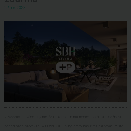
2. října, 2023
V Neocity si uvědomujeme, že ke komfortnímu bydlení patří také možnost
pohodlného parkování. V rámci SBH Living proto nabízíme parkovací místo