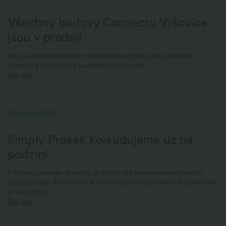
Všechny budovy Connectu Vršovice
jsou v prodeji
Byty v našem nejnovějším rezidenčním projektu, který rozšiřuje
Vršovice a vytváří nové sousedství, mizí rychle.
Číst více
29. května, 2026
Simply Prosek kolaudujeme už na
podzim
V Proseku, kousek od metra, už stojí hrubá stavba našeho projektu
Simply Prosek. Bytový dům je téměř vyprodaný, na svého majitele čeká
už jen 9 bytů.
Číst více