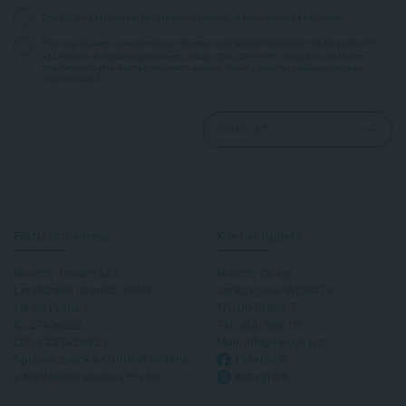
Chci být součástí newsletteru Neocity a získávat všechny novinky a informace.
Potvrzuji, že jsem se seznámil(a) s Informací o
podle čl. 13
zpracování osobních údajů
a 14 Nařízení Evropského parlamentu a Rady (EU) 2016/679 zveřejněnou na těchto
internetových stránkách společnostmi skupiny Neocity jakožto společnými správci
osobních údajů.
Fakturační adresa
Kde nás najdete
Neocity Towers s.r.o.
Neocity Group
Loretánské náměstí 109/3
Jankovcova 1603/47a
118 00 Praha 1
170 00 Praha 7
IČ: 27426823
Tel.:
800 888 111
DIČ: CZ27426823
Mail:
info@neocity.cz
Spisová značka: C110805 vedená
Facebook
u Městského soudu v Praze.
Instagram